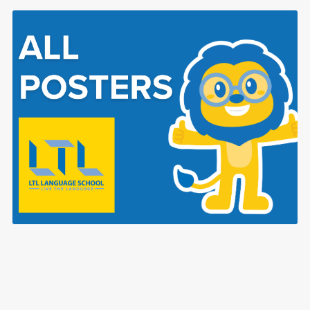
TUTTI i poster di LTL Language School!
$4.99